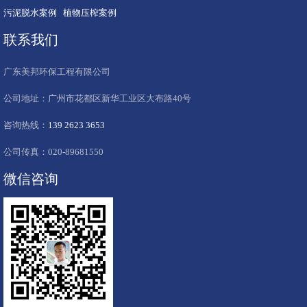
污泥脱水案例
植物压榨案例
联系我们
广东美邦环保工程有限公司
公司地址：广州市花都区新华工业区大布路40号
咨询热线：
139 2623 3653
公司传真：020-89681550
微信咨询