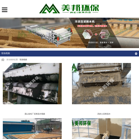
现场视频
您当前的位置:
现场视频
眉山造纸厂泥浆脱水视频
高岭土泥浆脱水